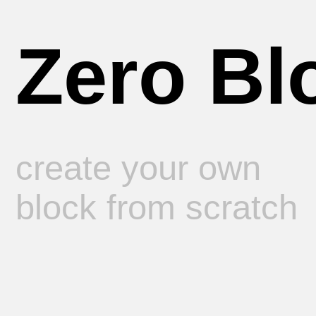
create your own
block from scratch
На старте
или в готовом?
У нас есть всё, оставьте заявку на обратный
звонок и мы вас сориентируем
Отправить