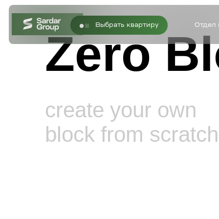
Отдел продаж
Выбрать квартиру
Zero B
create your own
block from scratch