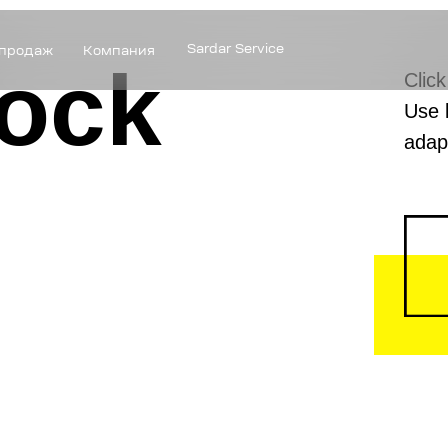
Sardar Service
Компания
lock
Click
Use 
adapt