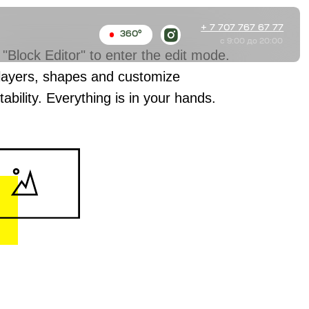
+ 7 707 767 67 77
360°
c 9:00 до 20:00
 "Block Editor" to enter the edit mode.
layers, shapes and customize
ability. Everything is in your hands.