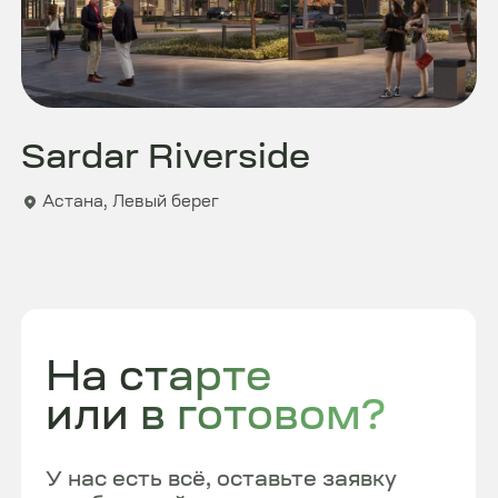
+ 7 707 767 67 77
ЖК Хайвил Астана, блок А​ Улица
Ахмет Байтурсынулы, 1