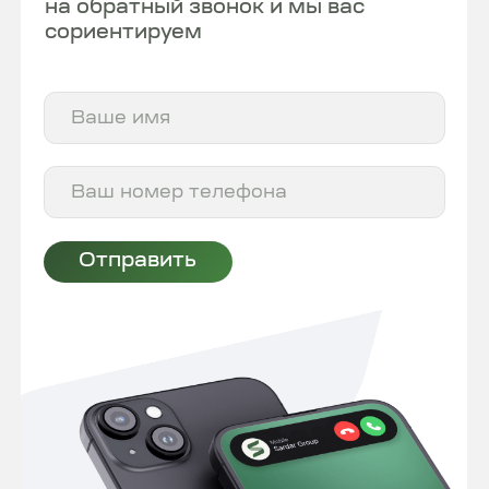
Недвижимость
Sardar Riverside
New
Sardar Compass
Главная
Планировки
Проекты
Меню
Sardar Ūly Dala
Кладовки
Паркинги
Коммерческая недвижимость
Компания
Отдел продаж
О компании
Sardar Service