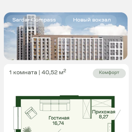
2
1 комната | 40,52 м
Комфорт
От 23 096
000 ₸
Sardar Compass