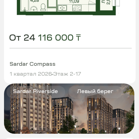
От 25
936 000 ₸
Sardar Riverside
4 квартал 2026
Этаж 2-14
Sardar Riverside
Левый берег
2 мин до набережной
2
1 комната | 46,04 м
Комфорт