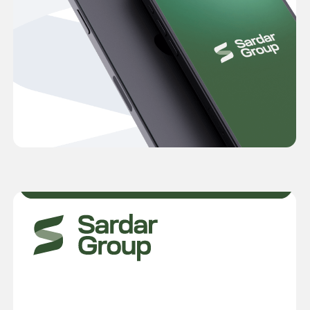
Способы покупки
Ипотека
Рассрочка
Trade In
100% оплата
Наши социальные
сети:
Наверх
Разработано: